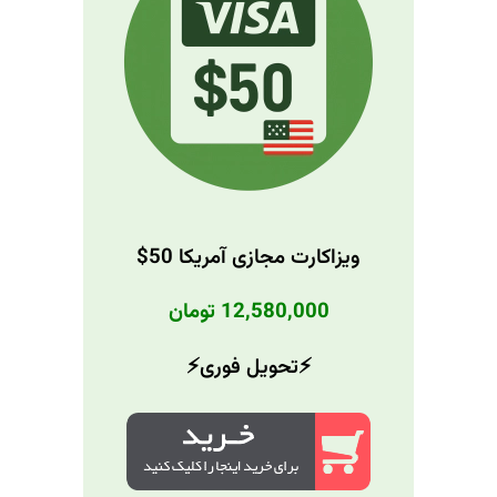
ویزاکارت مجازی آمریکا 50$
12,580,000 تومان
⚡️تحویل فوری⚡️