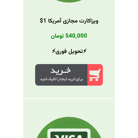
ویزاکارت مجازی آمریکا 1$
540,000 تومان
⚡️تحویل فوری⚡️