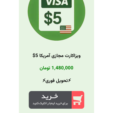
ویزاکارت مجازی آمریکا 5$
1,480,000 تومان
⚡️تحویل فوری⚡️