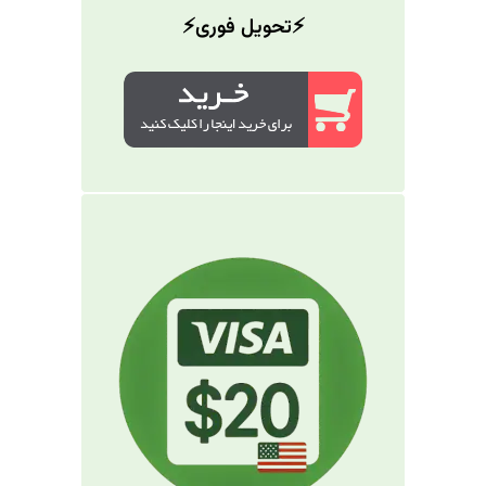
⚡️تحویل فوری⚡️