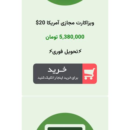
ویزاکارت مجازی آمریکا 20$
5,380,000 تومان
⚡️تحویل فوری⚡️