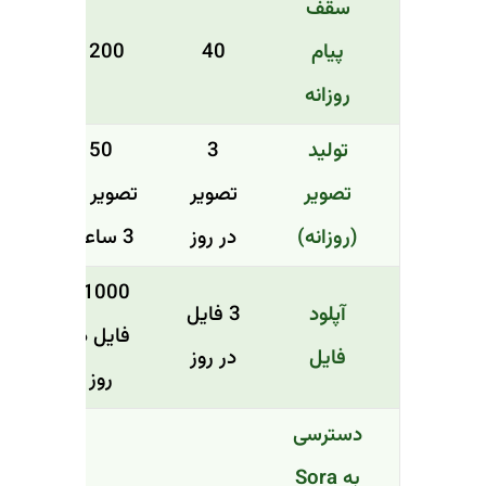
سقف
پیام
40
1200
روزانه
تولید
3
50
تصویر
تصویر
تصویر هر
(روزانه)
در روز
3 ساعت
1000+
آپلود
3 فایل
فایل در
فایل
در روز
روز
دسترسی
به Sora